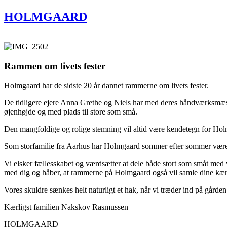
HOLMGAARD
Rammen om livets fester
Holmgaard har de sidste 20 år dannet rammerne om livets fester.
De tidligere ejere Anna Grethe og Niels har med deres håndværksmæssi
øjenhøjde og med plads til store som små.
Den mangfoldige og rolige stemning vil altid være kendetegn for Ho
Som storfamilie fra Aarhus har Holmgaard sommer efter sommer været en
Vi elsker fællesskabet og værdsætter at dele både stort som småt med 
med dig og håber, at rammerne på Holmgaard også vil samle dine kære
Vores skuldre sænkes helt naturligt et hak, når vi træder ind på gården
Kærligst familien Nakskov Rasmussen
HOLMGAARD